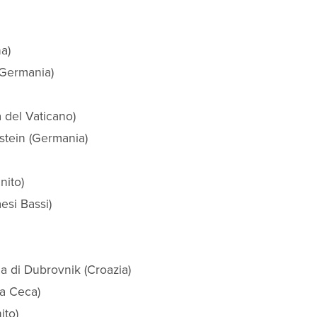
a)
(Germania)
à del Vaticano)
stein (Germania)
nito)
esi Bassi)
a di Dubrovnik (Croazia)
ca Ceca)
ito)